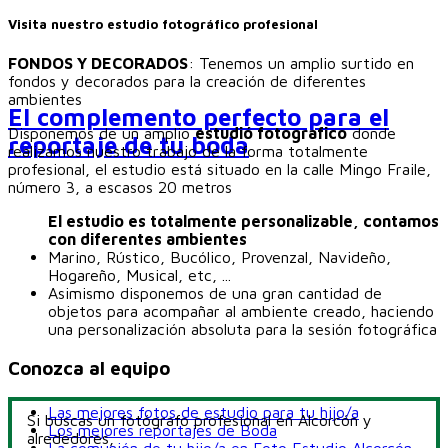
Visita nuestro estudio fotográfico profesional
FONDOS Y DECORADOS
: Tenemos un amplio surtido en
fondos y decorados para la creación de diferentes
ambientes
El complemento perfecto para el
Disponemos de un amplio
estudió fotografico
donde
reportaje de tu boda
realizamos nuestro trabajo de la forma totalmente
profesional, el estudio está situado en la calle Mingo Fraile,
número 3, a escasos 20 metros
El estudio es totalmente personalizable, contamos
con diferentes ambientes
Marino, Rústico, Bucólico, Provenzal, Navideño,
Hogareño, Musical, etc, ...
Asimismo disponemos de una gran cantidad de
objetos para acompañar al ambiente creado, haciendo
una personalización absoluta para la sesión fotográfica
Conozca al equipo
Las mejores fotos de estudio para tu hijo/a
Si buscas un fotógrafo profesional en Alcorcón y
Los mejores reportajes de Boda
alrededores,