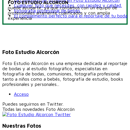
La comunión de tu hijo/a en Foto Estudio Alcorcón
FOTO ESTUDIO ALCORCON
Cualquier foto que necesites, con rapidez y calidad.
puede ayudarte, ya que contamos con un equipo de
Fotografia profesional de bebés.
profesionales altamente cualificados y con amplia
El complemento perfecto para el reportaje de tu boda
experiencia
Foto Estudio Alcorcón
Foto Estudio Alcorcón es una empresa dedicada al reportaje
de bodas y al estudio fotográfico, especialistas en
fotografía de bodas, comuniones, fotografía profesional
tanto a niños como a bebés, fotografía de estudio, books
profesionales y personales...
Acceso
Puedes seguirnos en Twitter.
Todas las novedades
Foto Alcorcón
Nuestras Fotos