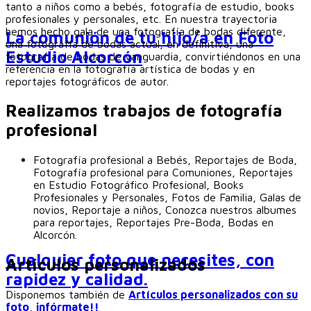
tanto a niños como a bebés, fotografía de estudio, books
profesionales y personales, etc. En nuestra trayectoria
hemos hecho gala de una fotografía de bodas diferente,
La comunión de tu hijo/a en Foto
una fotografía de bodas actual, en definitiva, una
Estudio Alcorcón
fotografía de bodas de vanguardia, convirtiéndonos en una
referencia en la fotografía artística de bodas y en
reportajes fotográficos de autor.
Realizamos trabajos de fotografía
profesional
Fotografía profesional a Bebés, Reportajes de Boda,
Fotografía profesional para Comuniones, Reportajes
en Estudio Fotográfico Profesional, Books
Profesionales y Personales, Fotos de Familia, Galas de
novios, Reportaje a niños, Conozca nuestros albumes
para reportajes, Reportajes Pre-Boda, Bodas en
Alcorcón.
Cualquier foto que necesites, con
Artículos personalizados
rapidez y calidad.
Disponemos también de
Artículos personalizados con su
foto
,
infórmate!!