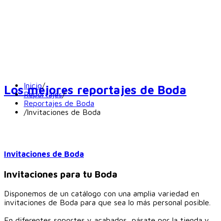
Inicio
/
Los mejores reportajes de Boda
Reportajes
/
Reportajes de Boda
/
Invitaciones de Boda
Invitaciones de Boda
Invitaciones para tu Boda
Disponemos de un catálogo con una amplia variedad en
invitaciones de Boda para que sea lo más personal posible.
En diferentes soportes y acabados, pásate por la tienda y