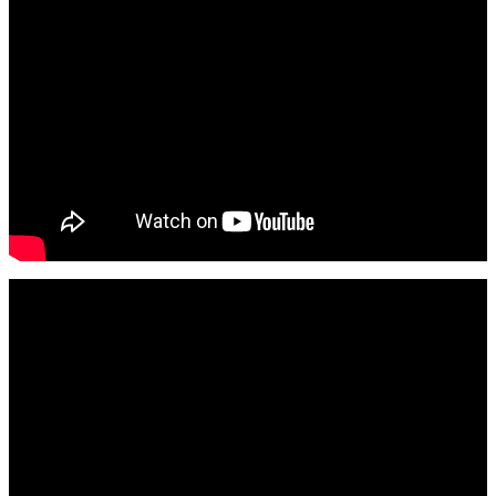
El complemento perfecto para el
reportaje de tu boda
Las mejores fotos de estudio para tu hijo/a
Los mejores reportajes de Boda