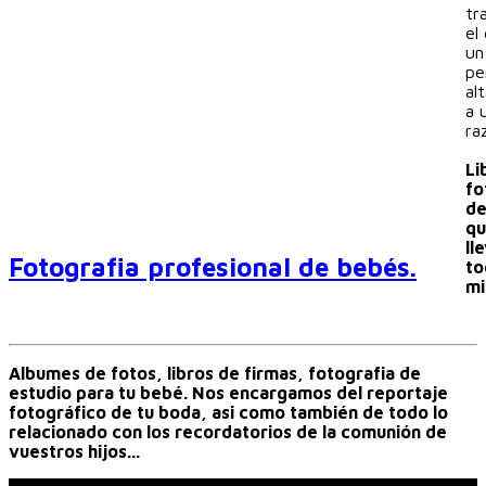
tr
el
un
pe
al
a 
ra
Li
fo
de
qu
ll
Fotografia profesional de bebés.
to
mi
Albumes de fotos, libros de firmas, fotografia de
estudio para tu bebé. Nos encargamos del reportaje
fotográfico de tu boda, asi como también de todo lo
relacionado con los recordatorios de la comunión de
vuestros hijos...