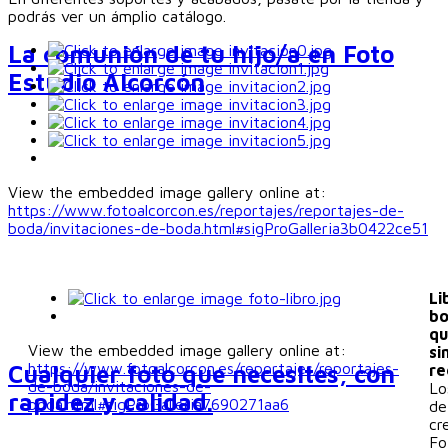
podrás ver un ámplio catálogo.
La comunión de tu hijo/a en Foto
Estudio Alcorcón
View the embedded image gallery online at:
https://www.fotoalcorcon.es/reportajes/reportajes-de-
boda/invitaciones-de-boda.html#sigProGalleria3b0422ce51
Li
bo
qu
View the embedded image gallery online at:
si
https://www.fotoalcorcon.es/reportajes/reportajes-
Cualquier foto que necesites, con
re
de-boda/invitaciones-de-
Lo
rapidez y calidad.
boda.html#sigProGalleria7690271aa6
de
cr
Fo