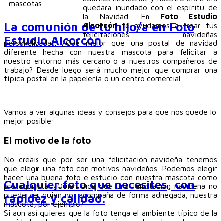
quedará inundado con el espíritu de
la Navidad. En
Foto Estudio
La comunión de tu hijo/a en Foto
Alcorcón
te ayudamos a crear tus
felicitaciones navideñas
Estudio Alcorcón
personalizadas. ¿Qué mejor que una postal de navidad
diferente hecha con nuestra mascota para felicitar a
nuestro entorno más cercano o a nuestros compañeros de
trabajo? Desde luego será mucho mejor que comprar una
típica postal en la papelería o un centro comercial.
Vamos a ver algunas ideas y consejos para que nos quede lo
mejor posible:
El motivo de la foto
No creais que por ser una felicitación navideña tenemos
que elegir una foto con motivos navideños. Podemos elegir
hacer una buena foto e estudio con nuestra mascota como
Cualquier foto que necesites, con
protagonista. ¿Quién dice que una felicitación navideña no
puede ser quien nos acompaña de forma adnegada, nuestra
rapidez y calidad.
mascota, por ejemplo?
Si aun así quieres que la foto tenga el ambiente típico de la