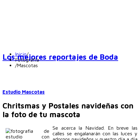
Inicio
/
Los mejores reportajes de Boda
Fotografía
/
Mascotas
Estudio Mascotas
Chritsmas y Postales navideñas con
la foto de tu mascota
Se acerca la Navidad. En breve las
calles se engalanarán con las luces y
adornos navideños y nuestro día a día