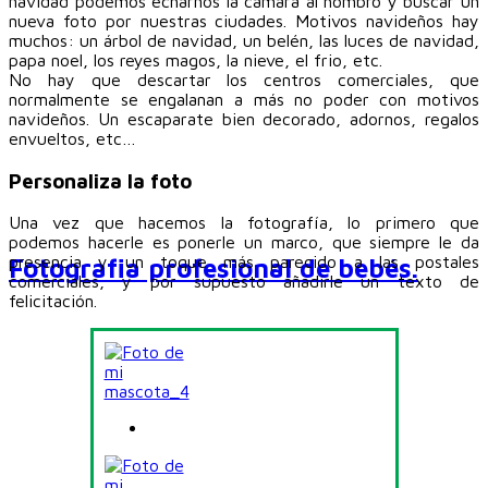
navidad podemos echarnos la cámara al hombro y buscar un
nueva foto por nuestras ciudades. Motivos navideños hay
muchos: un árbol de navidad, un belén, las luces de navidad,
papa noel, los reyes magos, la nieve, el frio, etc.
No hay que descartar los centros comerciales, que
normalmente se engalanan a más no poder con motivos
navideños. Un escaparate bien decorado, adornos, regalos
envueltos, etc…
Personaliza la foto
Una vez que hacemos la fotografía, lo primero que
podemos hacerle es ponerle un marco, que siempre le da
presencia y un toque más parecido a las postales
Fotografia profesional de bebés.
comerciales, y por supuesto añadirle un texto de
felicitación.