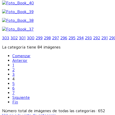
303
302
301
300
299
298
297
296
295
294
293
292
291
29
La categoría tiene 84 imágenes
Comenzar
Anterior
1
2
3
4
5
6
7
Siguiente
Fín
Número total de imágenes de todas las categorías: 652