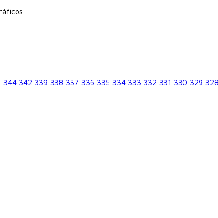
ráficos
6
344
342
339
338
337
336
335
334
333
332
331
330
329
32